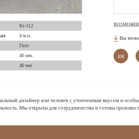
ВОЗМОЖНО
Кт-112
аз
4 м.п.
Вы может
Гипс
40 мм.
jpg
40 мм.
альный дизайнер или человек с утонченным вкусом и особы
льность. Мы открыты для сотрудничества и готовы произвес