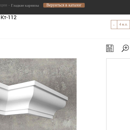
кции -
Верунться в каталог
Гладкие карнизы
 Кт-112
-