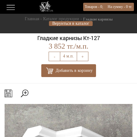
Товаров -
0
; На сумму -
0
тг.
Главная - Каталог продукции -
Гладкие карнизы
Верунться в каталог
Гладкие карнизы Кт-127
3 852 тг./м.п.
-
+
Добавить в корзину